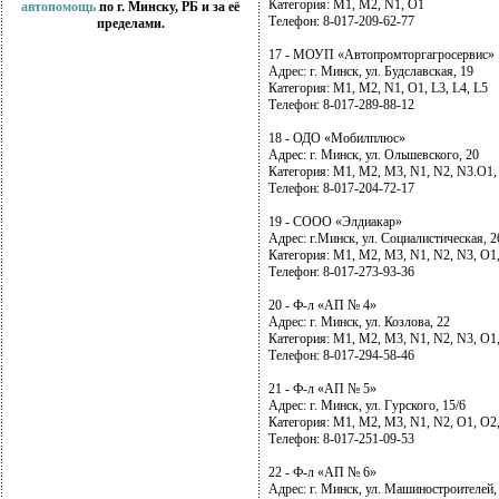
Категория: М1, М2, N1, О1
автопомощь
по г. Минску, РБ и за её
Телефон: 8-017-209-62-77
пределами.
17 - МОУП «Автопромторгагросервис»
Адрес: г. Минск, ул. Будславская, 19
Категория: М1, М2, N1, О1, L3, L4, L5
Телефон: 8-017-289-88-12
18 - ОДО «Мобилплюс»
Адрес: г. Минск, ул. Ольшевского, 20
Категория: М1, М2, М3, N1, N2, N3.О1, 
Телефон: 8-017-204-72-17
19 - СООО «Элдиакар»
Адрес: г.Минск, ул. Социалистическая, 2
Категория: М1, М2, М3, N1, N2, N3, О1,
Телефон: 8-017-273-93-36
20 - Ф-л «АП № 4»
Адрес: г. Минск, ул. Козлова, 22
Категория: М1, М2, М3, N1, N2, N3, О1,
Телефон: 8-017-294-58-46
21 - Ф-л «АП № 5»
Адрес: г. Минск, ул. Гурского, 15/6
Категория: М1, М2, М3, N1, N2, О1, О2
Телефон: 8-017-251-09-53
22 - Ф-л «АП № 6»
Адрес: г. Минск, ул. Машиностроителей,