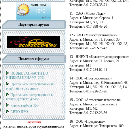
Категория: М1, М2, N1, О1, О2, L3, L4,
Телефон: 8-017-203-35-71
11 - ОАО «Минск-Лада»
Адрес: г. Минск, ул. Серова, 1
Категория: М1, N1, О1
Партнеры и друзья
Телефон: 8-017-398-49-20
12 - ОАО «Минскторгавтотранс»
Адрес: г. Минск, ул. П. Бровки, 30
Категория: М1, М2, N1, N2, О1, О2, L3,
Телефон: 8-017-292-76-42
13 - НИРУП «Белавтотракторостроение
Последнее с форума
Адрес: г. Минск, ул. П. Бровки, 21
Категория: М1
Телефон: 8-017-284-02-41
НОВЫЕ ЗАПЧАСТИ ПО
НИЗКИМ ЦЕНАМ! -20%
14 - ООО «Прогрессконтакт»
Адрес: г. Минск, пер. С.Ковалевской, 48
Приглашаем на тренировки по
Категория: M1, M2, N1, O1, O2, L3, L4,
муай тай и грэпплингу
Телефон: 8-017-226-25-26
Приглашаем на тренировки в
группу детского дзюдо
15 - ООО «Автосервис и торговля»
Адрес: г. Минск, ул. Брестская, 2
Куплю варбург 353
Категория: М1, М2
АВТО.ПРО
Телефон: 8-017-212-28-56
16 - ООО «Предместье»
Эвакуация
Адрес: г. Минск, ул. Тимирязева, 109
каталог эвакуаторов осуществляющих