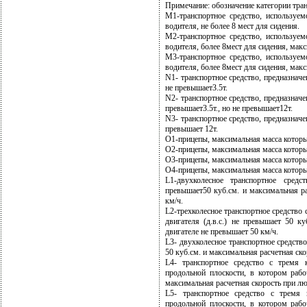
Примечание: обозначение категории тра
М1-транспортное средство, используе
водителя, не более 8 мест для сидения.
М2-транспортное средство, используе
водителя, более 8мест для сидения, мак
М3-транспортное средство, используе
водителя, более 8мест для сидения, мак
N1- транспортное средство, предназнач
не превышает3.5т.
N2- транспортное средство, предназнач
превышает3.5т., но не превышает12т.
N3- транспортное средство, предназнач
превышает 12т.
О1-прицепы, максимальная масса которых
О2-прицепы, максимальная масса которых 
О3-прицепы, максимальная масса которых 
О4-прицепы, максимальная масса которы
L1-двухколесное транспортное средс
превышает50 куб.см. и максимальная р
км/ч.
L2-трехколесное транспортное средство
двигателя (д.в.с.) не превышает 50 к
двигателе не превышает 50 км/ч.
L3- двухколесное транспортное средство
50 куб.см. и максимальная расчетная ск
L4- транспортное средство с тремя
продольной плоскости, в котором рабо
максимальная расчетная скорость при л
L5- транспортное средство с тремя
продольной плоскости, в котором рабо