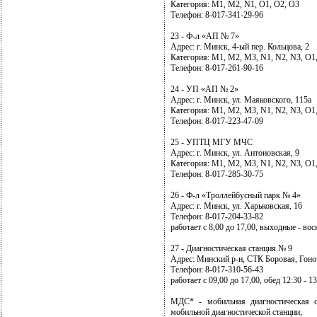
Категория: М1, М2, N1, О1, О2, О3
Телефон: 8-017-341-29-96
23 - Ф-л «АП № 7»
Адрес: г. Минск, 4-ый пер. Кольцова, 2
Категория: М1, М2, М3, N1, N2, N3, О1,
Телефон: 8-017-261-90-16
24 - УП «АП № 2»
Адрес: г. Минск, ул. Маяковского, 115а
Категория: М1, М2, М3, N1, N2, N3, О1
Телефон: 8-017-223-47-09
25 - УПТЦ МГУ МЧС
Адрес: г. Минск, ул. Антоновская, 9
Категория: M1, M2, M3, N1, N2, N3, O1,
Телефон: 8-017-285-30-75
26 - Ф-л «Tроллейбусный парк № 4»
Адрес: г. Минск, ул. Харьковская, 16
Телефон: 8-017-204-33-82
работает с 8,00 до 17,00, выходные - во
27 - Диагностическая станция № 9
Адрес: Минский р-н, СТК Боровая, Гоно
Телефон: 8-017-310-56-43
работает с 09,00 до 17,00, обед 12:30 -
МДС* - мобильная диагностическая с
мобильной диагностической станции;