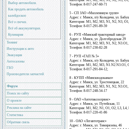
Категория: М1, М2, М3, N1, N2, N3, О1
Выбор автомобиля.
Телефон: 8-017-247-60-71
Как продать автомобиль
5 - CП ЗАО «Милленниум групп»
калейдоскоп
Адрес: г. Минск, п/у Колядичи, ул. Бабу
Категория: М1, М2, М3, N1, N2, N3, О1
Всё о свечах.
Телефон: 8-017-291-89-59
Всё об аккумуляторах.
Кулинария
6 - РУП «Минский тракторный завод»
Адрес: г. Минск, ул. Долгобродская 29
Тюнинг
Категория: М1, М2, М3, N1, N2, N3.О1,
Телефон: 8-017-230-82-28
Инструкции к авто
Эвакуация
7 - РУП «ГАП № 5»
Адрес: г. Минск, п/у Колядичи, ул. Бабу
Автосалоны
Категория: М1, М2, М3, N1.N2.N3.О1, О
ГБО
Телефон: 8-017-291-84-12;
Производители запчастей
8 - КУПП «Минскводоканал»
Адрес: г. Минск, ул. Тростенецкая, 22
Форум
Категория: М1, М2, М3, N1, N2, N3.О1, 
Телефон: 8-017-248-54-17
Поиск по сайту
9 - ОАО «Автотаксосервис»
О проекте
Адрес: г. Минск, ул. Путейская, 11
Реклама на сайте
Категория: М1, М2, N1, О1, О2, L3, L4,
Телефон: 8-017-220-41-86
Статистика
10 - ОАО «Легавтотранс»
Обратная связь
Адрес: г. Минск, ул. Тимирязева, 46