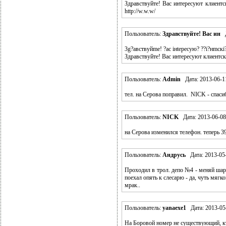
Здравствуйте! Вас интересуют клиент
http://w.w.w/
Пользователь:
Здравствуйте! Вас ин
Д
3g?aвcтвyйme! ?aс iнteрecyю? ??i?нmск
Здравствуйте! Вас интересуют клиентск
Пользователь:
Admin
Дата: 2013-06-11
тел. на Серова поправил. NICK - спасиб
Пользователь:
NICK
Дата: 2013-06-08
на Серова изменился телефон. теперь 3
Пользователь:
Андрусь
Дата: 2013-05-
Проходил в трол. депо №4 - меняй шар
поехал опять к слесарю - да, чуть мягко
мрак..
Пользователь:
yanaexe1
Дата: 2013-05-
На Боровой номер не существующий, кт