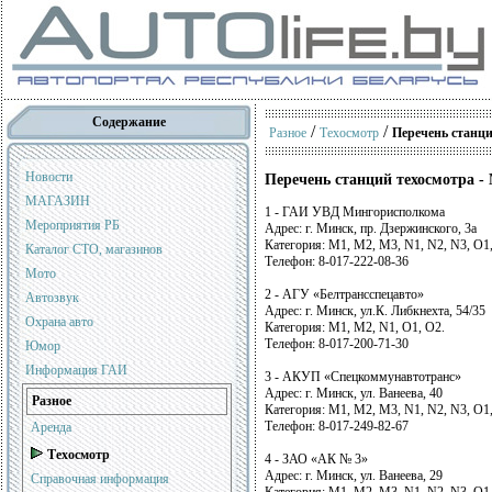
Содержание
/
/
Разное
Техосмотр
Перечень станци
Новости
Перечень станций техосмотра -
МАГАЗИН
1 - ГАИ УВД Мингорисполкома
Мероприятия РБ
Адрес: г. Минск, пр. Дзержинского, 3а
Категория: М1, М2, М3, N1, N2, N3, О1,
Каталог СТО, магазинов
Телефон: 8-017-222-08-36
Мото
2 - АГУ «Белтрансспецавто»
Автозвук
Адрес: г. Минск, ул.К. Либкнехта, 54/35
Охрана авто
Категория: М1, М2, N1, О1, О2.
Телефон: 8-017-200-71-30
Юмор
Информация ГАИ
3 - АКУП «Спецкоммунавтотранс»
Адрес: г. Минск, ул. Ванеева, 40
Разное
Категория: М1, М2, М3, N1, N2, N3, О1
Телефон: 8-017-249-82-67
Аренда
Техосмотр
4 - ЗАО «АК № 3»
Адрес: г. Минск, ул. Ванеева, 29
Справочная информация