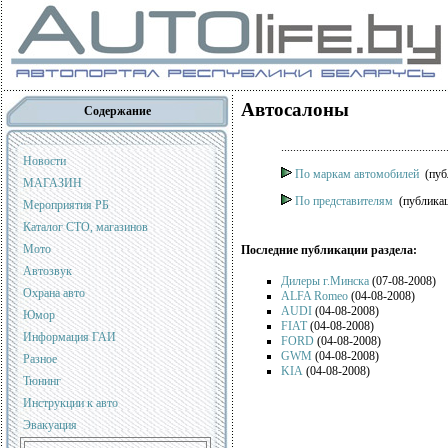
Автосалоны
Содержание
.......................................................
Новости
По маркам автомобилей
(публ
МАГАЗИН
По представителям
(публикац
Мероприятия РБ
Каталог СТО, магазинов
Мото
Последние публикации раздела:
Автозвук
Дилеры г.Минска
(07-08-2008)
Охрана авто
ALFA Romeo
(04-08-2008)
AUDI
(04-08-2008)
Юмор
FIAT
(04-08-2008)
Информация ГАИ
FORD
(04-08-2008)
GWM
(04-08-2008)
Разное
KIA
(04-08-2008)
Тюнинг
Инструкции к авто
Эвакуация