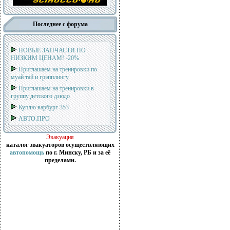
Последнее с форума
НОВЫЕ ЗАПЧАСТИ ПО
НИЗКИМ ЦЕНАМ! -20%
Приглашаем на тренировки по
муай тай и грэпплингу
Приглашаем на тренировки в
группу детского дзюдо
Куплю варбург 353
АВТО.ПРО
Эвакуация
каталог эвакуаторов осуществляющих
автопомощь
по г. Минску, РБ и за её
пределами.