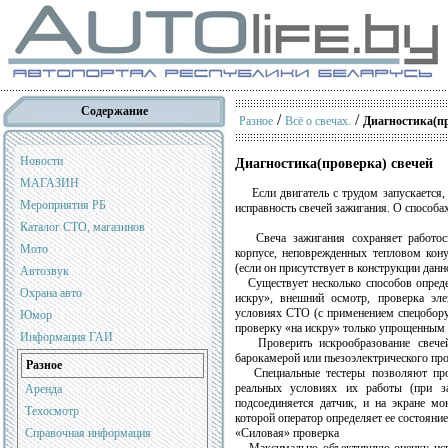
Содержание
/
/
Разное
Всё о свечах.
Диагностика(пр
Новости
Диагностика(проверка) свечей
МАГАЗИН
Если двигатель с трудом запускается, р
Мероприятия РБ
исправность свечей зажигания. О способа
Каталог СТО, магазинов
Свеча зажигания сохраняет работосп
Мото
корпусе, неповрежденных тепловом кону
(если он присутствует в конструкции данн
Автозвук
Существует несколько способов определ
Охрана авто
искру», внешний осмотр, проверка эл
условиях СТО (с применением спецобору
Юмор
проверку «на искру» только упрощенным
Информация ГАИ
Проверить искрообразование свечей 
барокамерой или пьезоэлектрического про
Разное
Специальные тестеры позволяют прове
реальных условиях их работы (при з
Аренда
подсоединяется датчик, и на экране мо
Техосмотр
которой оператор определяет ее состояние
Справочная информация
«Силовая» проверка