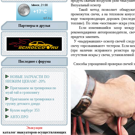
продуть сжатым воздухом (или «высушит
Визуальный осмотр
Такой метод позволяет обнаружить 
промежуток свечи, а на тепловом конусе
виде токопроводящих дорожек (последни
топливе). По этим «мостикам» искра утек
Партнеры и друзья
Если изменившийся зазор между эле
рекомендациями автопроизводителя, све
придется заменить.
У «выдержавших» осмотр свечей следует 
свечу «прозванивают» тестером. Если ме
(при наличии исправного резистора п
отсутствия искры у свечи, установленной
Последнее с форума
Способы упрощенной проверки свечей з
НОВЫЕ ЗАПЧАСТИ ПО
НИЗКИМ ЦЕНАМ! -20%
Приглашаем на тренировки по
муай тай и грэпплингу
Приглашаем на тренировки в
группу детского дзюдо
Куплю варбург 353
АВТО.ПРО
Эвакуация
каталог эвакуаторов осуществляющих