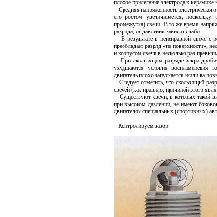
плохое прилегание электрода к керамике ко
Средняя напряженность электрического п
его ростом увеличивается, поскольку 
промежутка) свечи. В то же время напря
разряда, от давления зависит слабо.
В результате в неисправной свече с р
преобладает разряд «по поверхности», не
и корпусом свечи в несколько раз превыш
При скользящем разряде искра дробится
ухудшаются условия воспламенения т
двигатель плохо запускается и/или на п
Следует отметить, что скользящий разр
свечей (как правило, причиной этого явл
Существуют свечи, в которых такой вид
при высоком давлении, не имеют боково
двигателях специальных (спортивных) ав
Контролируем зазор