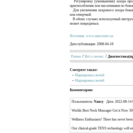
Регулировку (уменьшение) зазора пров
приспособления или пассатижами по боко
Для увеличения искрового зазора боков
или отверткой.
В обоих случаях используемый инструмен
может повредиться.
Источник: www.autocentre.ua
Дата публикации: 2008-04-18
/
/
Разное
Всё о свечах.
Диагностика(пр
Смотрите также:
-
Маркировка свечей
-
Маркировка свечей
Комментарии:
Пользователь:
Nancy
Дата: 2022-08-14 
Worlds Best Neck Massager Get it Now 5
Wellness Enthusiasts! There has never been a
Our clinical-grade TENS technology will ensu