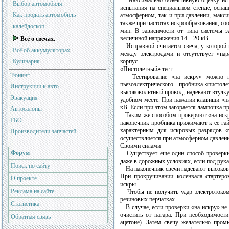
Максимально объективную оценку испра
Выбор автомобиля.
испытания на специальном стенде, осна
Как продать автомобиль
атмосферном, так и при давлении, макси
также при частотах искрообразования, со
калейдоскоп
мин. В зависимости от типа системы з
величиной напряжения 14 – 20 кВ.
Всё о свечах.
Исправной считается свеча, у которой
Всё об аккумуляторах.
между электродами и отсутствует «пар
Кулинария
корпус.
«Пистолетный» тест
Тюнинг
Тестирование «на искру» можно пр
пьезоэлектрического пробника-«писто
Инструкции к авто
высоковольтный провод, надевают втулку
Эвакуация
удобном месте. При нажатии клавиши «пи
кВ. Если при этом загорается лампочка пр
Автосалоны
Таким же способом проверяют «на искру
ГБО
наконечник пробника прижимают к ее гай
характерным для искровых разрядов «т
Производители запчастей
осуществляется при атмосферном давлени
Своими силами
Форум
Существует еще один способ проверки 
даже в дорожных условиях, если под рука
Поиск по сайту
На наконечник свечи надевают высоково
При прокручивании коленвала стартеро
О проекте
искры.
Реклама на сайте
Чтобы не получить удар электротоком 
резиновых перчатках.
Статистика
В случае, если проверки «на искру» не 
очистить от нагара. При необходимости
Обратная связь
ацетоне). Затем свечу желательно пром