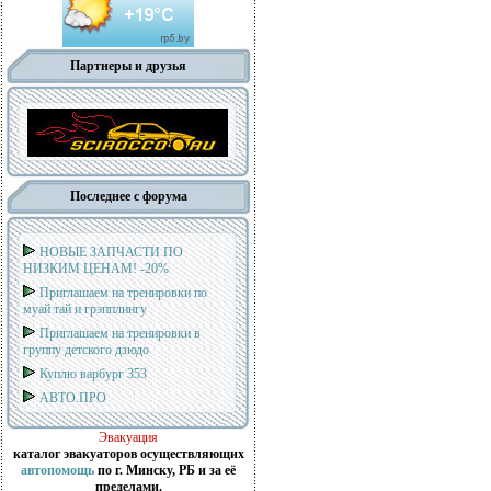
Партнеры и друзья
Последнее с форума
НОВЫЕ ЗАПЧАСТИ ПО
НИЗКИМ ЦЕНАМ! -20%
Приглашаем на тренировки по
муай тай и грэпплингу
Приглашаем на тренировки в
группу детского дзюдо
Куплю варбург 353
АВТО.ПРО
Эвакуация
каталог эвакуаторов осуществляющих
автопомощь
по г. Минску, РБ и за её
пределами.