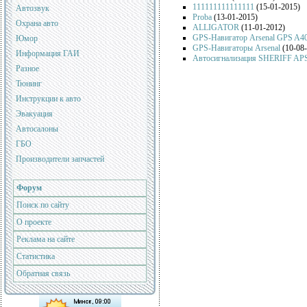
111111111111111
(15-01-2015)
Автозвук
Proba
(13-01-2015)
Охрана авто
ALLIGATOR
(11-01-2012)
GPS-Навигатор Arsenal GPS A4
Юмор
GPS-Навигаторы Arsenal
(10-08
Информация ГАИ
Автосигнализация SHERIFF AP
Разное
Тюнинг
Инструкции к авто
Эвакуация
Автосалоны
ГБО
Производители запчастей
Форум
Поиск по сайту
О проекте
Реклама на сайте
Статистика
Обратная связь