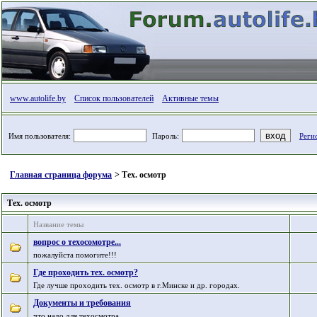
www.autolife.by
Список пользователей
Активные темы
Имя пользователя:
Пароль:
Реги
Главная страница форума
> Тех. осмотр
Тех. осмотр
Название темы
вопрос о техосомотре...
пожалуйста помогите!!!
Где проходить тех. осмотр?
Где лучше проходить тех. осмотр в г.Минске и др. городах.
Документы и требования
что надо для техосмотра